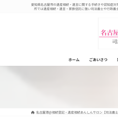
コ
ナ
愛知県名古屋市の遺産相続・遺言に関する手続きや認知症対
ン
ビ
所では遺産相続・遺言・家族信託に強い司法書士や行政書
テ
ゲ
ン
ー
ツ
シ
へ
ョ
ス
ン
キ
に
ッ
移
プ
動
ホーム
ごあいさつ
名古屋港@相続登記・遺産相続あんしんサロン【司法書