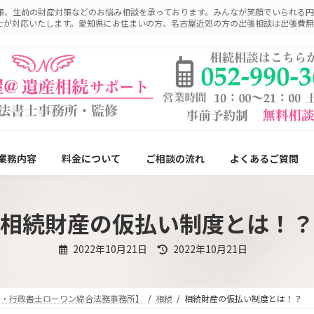
策、生前の財産対策などのお悩み相談を承っております。みんなが笑顔でいられる円
士が対応いたします。愛知県にお住まいの方、名古屋近郊の方の出張相談は出張費無
業務内容
料金について
ご相談の流れ
よくあるご質問
相続財産の仮払い制度とは！？
最
2022年10月21日
2022年10月21日
終
更
新
日
時
士・行政書士ローワン綜合法務事務所】
相続
相続財産の仮払い制度とは！？
: