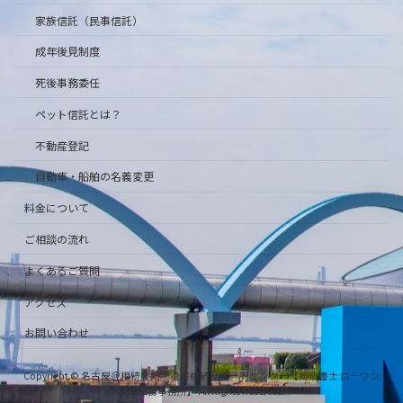
家族信託（民事信託）
成年後見制度
死後事務委任
ペット信託とは？
不動産登記
自動車・船舶の名義変更
料金について
ご相談の流れ
よくあるご質問
アクセス
お問い合わせ
Copyright © 名古屋＠相続登記・遺産相続サポートセンター【司法書士 ローワン
綜合法務事務所】 All Rights Reserved.