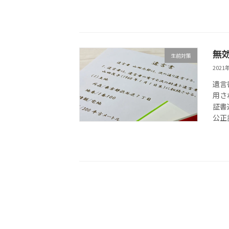
無
生前対策
2021
遺言
用さ
証書
公正