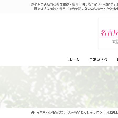
コ
ナ
愛知県名古屋市の遺産相続・遺言に関する手続きや認知症対
ン
ビ
所では遺産相続・遺言・家族信託に強い司法書士や行政書
テ
ゲ
ン
ー
ツ
シ
へ
ョ
ス
ン
キ
に
ッ
移
プ
動
ホーム
ごあいさつ
名古屋港@相続登記・遺産相続あんしんサロン【司法書