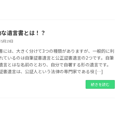
効な遺言書とは！？
年5月19日
書には、大きく分けて3つの種類がありますが、一般的に利
れているのは自筆証書遺言と公正証書遺言の2つです。自筆
遺言とはな名前のとおり、自分で自署する形の遺言です。
証書遺言は、公証人という法律の専門家である役 […]
続きを読む