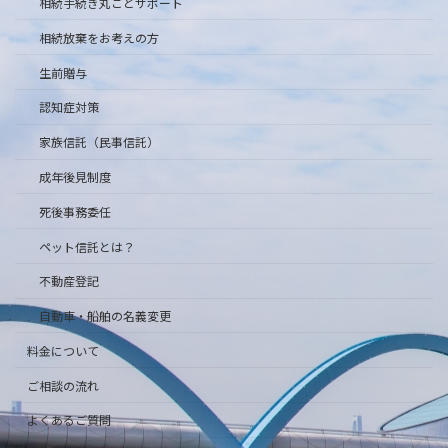
相続手続き丸ごとサポート
相続放棄をお考えの方
生前贈与
認知症対策
家族信託（民事信託）
成年後見制度
死後事務委任
ペット信託とは？
不動産登記
自動車・船舶の名義変更
料金について
ご相談の流れ
よくあるご質問